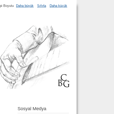
ıpi Boyutu
Daha büyük
Sıfırla
Daha küçük
Sosyal Medya