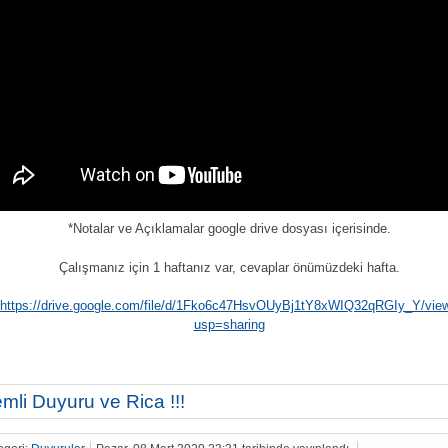
*Notalar ve Açıklamalar google drive dosyası içerisinde.
Çalışmanız için 1 haftanız var, cevaplar önümüzdeki hafta.
https://drive.google.com/file/d/1Fko6c47HsvOUyBj1tY8xWIQ32qRGIy_Y/vie
usp=sharing
mli Duyuru ve Rica !!!