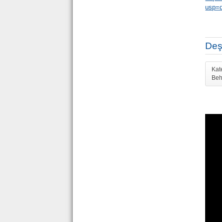
usp=d
Deş
Kat
Beh