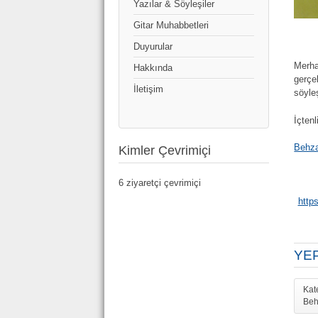
Yazılar & Söyleşiler
Gitar Muhabbetleri
Duyurular
Merh
Hakkında
gerçek
İletişim
söyle
İçtenl
Behz
Kimler Çevrimiçi
6 ziyaretçi çevrimiçi
http
YEP
Kat
Beh