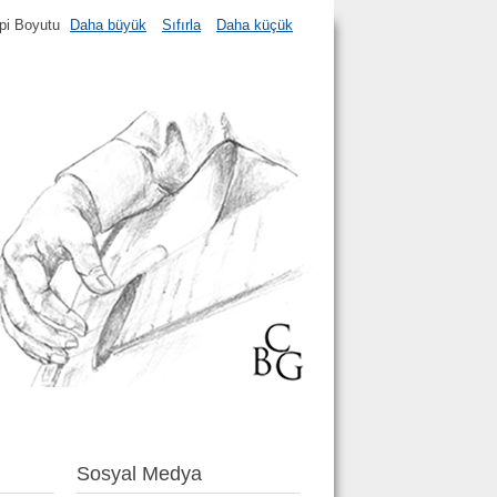
ıpi Boyutu
Daha büyük
Sıfırla
Daha küçük
Sosyal Medya