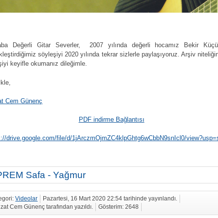
aba Değerli Gitar Severler, 2007 yılında değerli hocamız Bekir Küçü
leştirdiğimiz söyleşiyi 2020 yılında tekrar sizlerle paylaşıyoruz. Arşiv niteliği
şiyi keyifle okumanız dileğimle.
ikle,
at Cem Günenç
PDF indirme Bağlantısı
s://drive.google.com/file/d/1jArczmOjmZC4klpGhtg6wCbbN9snIcl0/view?usp=
REM Safa - Yağmur
egori:
Videolar
Pazartesi, 16 Mart 2020 22:54 tarihinde yayınlandı.
zat Cem Günenç tarafından yazıldı.
Gösterim: 2648