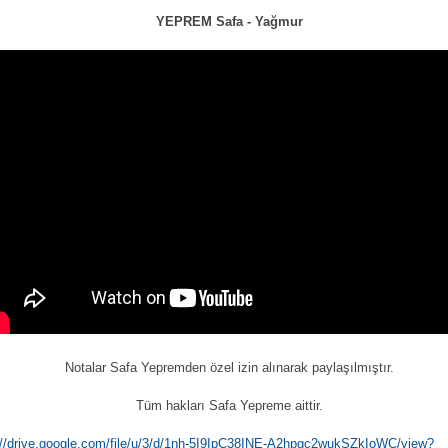
YEPREM Safa - Yağmur
Notalar Safa Yepremden özel izin alınarak paylaşılmıştır.
Tüm hakları Safa Yepreme aittir.
://drive.google.com/file/u/3/d/1nh-5I9IpC38INE-A2hpgc2wukSZkIoWC/view?