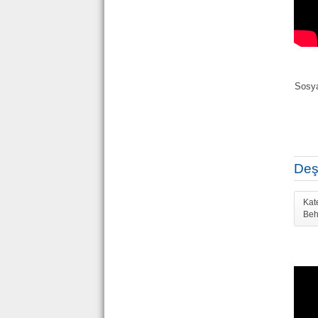
Sosya
Deş
Kat
Beh