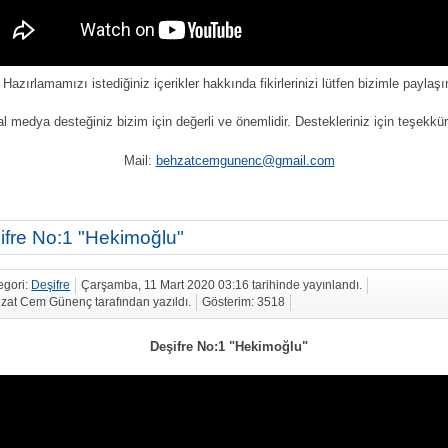
Hazırlamamızı istediğiniz içerikler hakkında fikirlerinizi lütfen bizimle paylaşı
l medya desteğiniz bizim için değerli ve önemlidir. Destekleriniz için teşekkür
Mail:
behzatcemgunenc@gmail.com
ifre No:1 "Hekimoğlu"
egori:
Deşifre
Çarşamba, 11 Mart 2020 03:16 tarihinde yayınlandı.
zat Cem Günenç tarafından yazıldı.
Gösterim: 3518
Deşifre No:1 "Hekimoğlu"