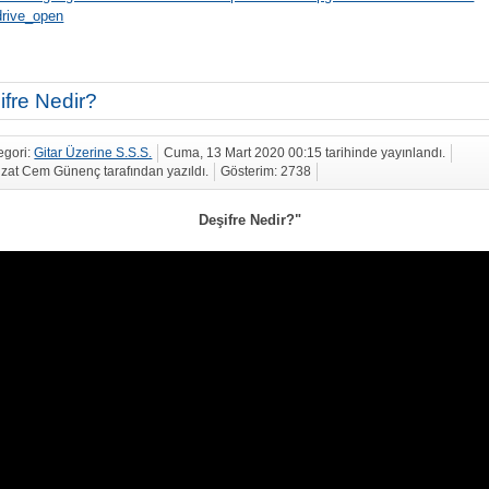
rive_open
ifre Nedir?
egori:
Gitar Üzerine S.S.S.
Cuma, 13 Mart 2020 00:15 tarihinde yayınlandı.
zat Cem Günenç tarafından yazıldı.
Gösterim: 2738
Deşifre Nedir?"