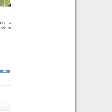
kay ile
ndeki bu
sharing