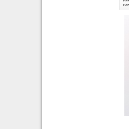
Kat
Beh